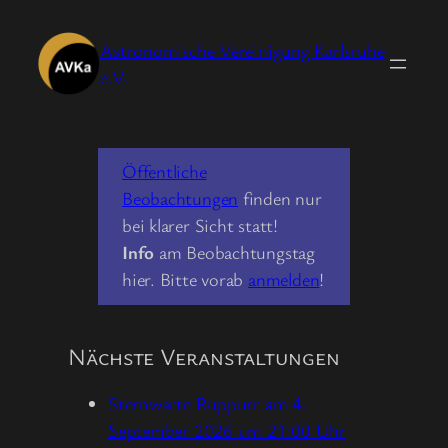
Zum
Inhalt
Astronomische Vereinigung Karlsruhe
springen
e.V.
Öffentliche
Beobachtungen
finden nur
bei klarer Sicht statt!
Info
am Beobachtungstag
hier. Bitte vorab
anmelden
!
Nächste Veranstaltungen
Sternwarte Rüppurr am 4.
September 2026 um 21:00 Uhr