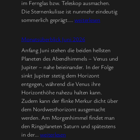
im Fernglas bzw. Teleskop ausmachen.
Die Sternenkulisse ist nunmehr eindeutig
Monatsüberblick
sommerlich geprägt.…
weiterlesen
Juli
2026
Monatsüberblick Juni 2026
Anfang Juni stehen die beiden hellsten
Planeten des Abendhimmels – Venus und
Jupiter – nahe beieinander. In der Folge
sinkt Jupiter stetig dem Horizont
entgegen, während die Venus ihre
Horizonthöhe nahezu halten kann.
Zudem kann der flinke Merkur dicht über
dem Nordwesthorizont ausgemacht
werden. Am Morgenhimmel findet man
den Ringplaneten Saturn und spätestens
Monatsüberblick
in der…
weiterlesen