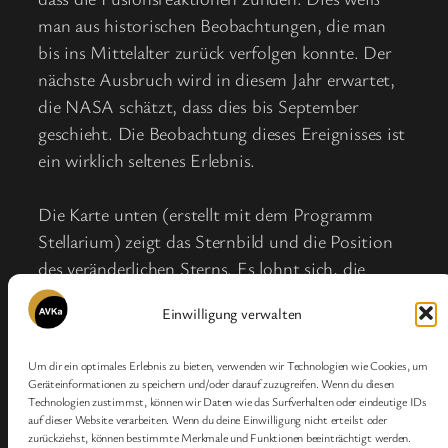
man aus historischen Beobachtungen, die man
bis ins Mittelalter zurück verfolgen konnte. Der
nächste Ausbruch wird in diesem Jahr erwartet,
die NASA schätzt, dass dies bis September
geschieht. Die Beobachtung dieses Ereignisses ist
ein wirklich seltenes Erlebnis.
Die Karte unten (erstellt mit dem Programm
Stellarium) zeigt das Sternbild und die Position
des veränderlichen Sterns. Es lohnt sich, die
nächsten Monate das Sternbild zu kontrollieren.
Einwilligung verwalten
Weitere Infos
hier
.
Um dir ein optimales Erlebnis zu bieten, verwenden wir Technologien wie Cookies, um
Geräteinformationen zu speichern und/oder darauf zuzugreifen. Wenn du diesen
Technologien zustimmst, können wir Daten wie das Surfverhalten oder eindeutige IDs
Teilen Sie diesen Beitrag…
auf dieser Website verarbeiten. Wenn du deine Einwilligung nicht erteilst oder
zurückziehst, können bestimmte Merkmale und Funktionen beeinträchtigt werden.