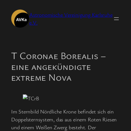
Zum
Inhalt
Astronomische Vereinigung Karlsruhe
springen
e.V.
T Coronae Borealis –
eine angekündigte
extreme Nova
Im Sternbild Nördliche Krone befindet sich ein
Doppelsternsystem, das aus einem Roten Riesen
und einem Weißen Zwerg besteht. Der