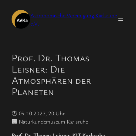
Zum
Inhalt
Astronomische Vereinigung Karlsruhe
springen
e.V.
Prof. Dr. Thomas
Leisner: Die
Atmosphären der
Planeten
🕑 09.10.2023, 20 Uhr
🏢
Naturkundemuseum Karlsruhe
Prof. Dr. Thomas Leisner, KIT Karlsruhe