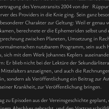
bertragung des Venustransits 2004 von der Rüppurr
ver des Providers in die Knie ging. Sein ganz beso
sonderer Charakter zur Geltung: Weil er genau ver
amen, berechnete er die Ephemeriden selbst und e
ungsrechnung zwischen Planeten, Umsetzung in Re
ür Normalmenschen nutzbarem Programm, sein auch
 sich mit dem Werk Johannes Keplers auseinander
 Er blieb nicht bei der Lektüre der Sekundärliterat
s Mittelalters anzueignen, und auch die Rechnungen
n sein, sondern als Veröffentlichung ein Beitrag zu
 seiner Krankheit, zur Veröffentlichung bringen.
g zu Episoden aus der Vereinsgeschichte geplant, 
 einem Abschluss gebracht, und den Vortrag schrif