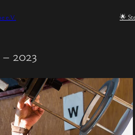
🌟 St
e e.V.
 – 2023