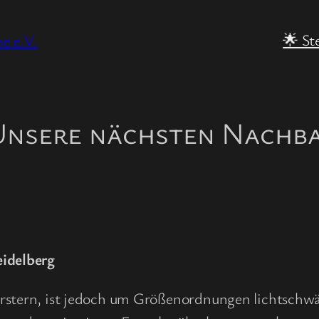
🌟 St
e e.V.
 Unsere nächsten Nachb
eidelberg
rstern, ist jedoch um Größenordnungen lichtschwä