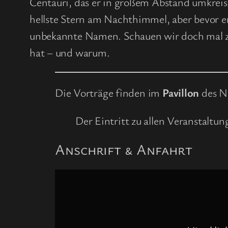
Centauri, das er in großem Abstand umkreist
hellste Stern am Nachthimmel, aber bevor e
unbekannte Namen. Schauen wir doch mal z
hat – und warum.
Die Vorträge finden im
Pavillon
des Na
Der Eintritt zu allen Veranstaltu
Anschrift & Anfahrt
Inhalt
von
www.openstreetmap.org
anzeigen