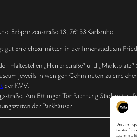
he, Erbprinzenstraße 13, 76133 Karlsruhe
gut erreichbar mitten in der Innenstadt am Fried
den Haltestellen „Herrenstraße“ und „Marktplatz“ 
Museum jeweils in wenigen Gehminuten zu erreiche
ft
der KVV.
egsstraße. Am Ettlinger Tor Richtung Stadtmitte. P
nungszeiten der Parkhäuser.
Um dir ein opt
Geräteinformat
zustimmst, kön