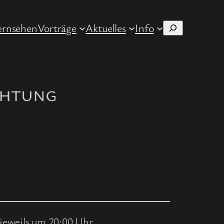
ernsehen
Vorträge
Aktuelles
Info
Suchen
chtung
jeweils um 20:00 Uhr.