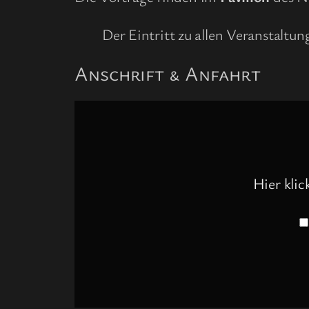
Der Eintritt zu allen Veranstaltu
Anschrift & Anfahrt
Inhalt
von
www.openstreetmap.org
anzeigen
Hier kli