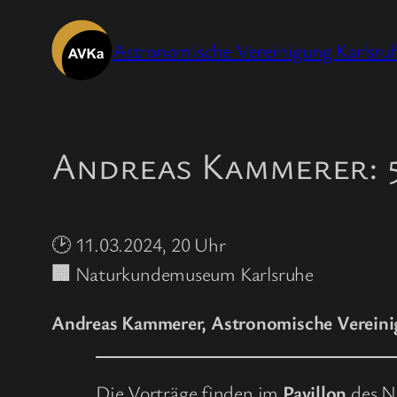
Zum
Inhalt
Astronomische Vereinigung Karlsruh
springen
Andreas Kammerer: 
🕑 11.03.2024, 20 Uhr
🏢
Naturkundemuseum Karlsruhe
Andreas Kammerer, Astronomische Vereini
Die Vorträge finden im
Pavillon
des Na