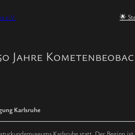
🌟 St
e e.V.
50 Jahre Kometenbeoba
gung Karlsruhe
turkundemuseums Karlsruhe statt. Der Beginn ist 