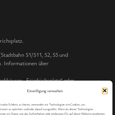
richsplatz.
(Stadtbahn S1/S11, S2, S5 und
n. Informationen über
arkhäuser: „Friedrichsplatz“ oder
Einwilligung verwalten
imales Erlebnis zu bieten, verwenden wir Technologien wie Cookies, um
ionen zu speichern und/oder darauf zuzugreifen. Wenn du diesen Technologien
nen wir Daten wie das Surfverhalten oder eindeutige IDs auf dieser Website verarbeiten.