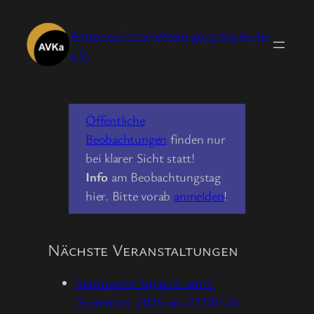
Zum
Inhalt
Astronomische Vereinigung Karlsruhe
springen
e.V.
Öffentliche
Beobachtungen
finden nur
bei klarer Sicht statt!
Info
am Beobachtungstag
hier. Bitte vorab
anmelden
!
Nächste Veranstaltungen
Sternwarte Rüppurr am 4.
September 2026 um 21:00 Uhr