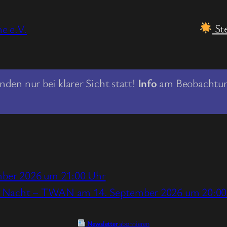
St
e e.V.
nden nur bei klarer Sicht statt!
Info
am Beobachtung
n
mber 2026 um 21:00 Uhr
der Nacht – TWAN am 14. September 2026 um 20:0
Newsletter
abonnieren