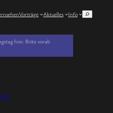
ernsehen
Vorträge
Aktuelles
Info
Suchen
stag hier. Bitte vorab
0 Uhr