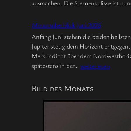
ausmachen. Die Sternenkulisse ist nu
Monatsüberblick Juni 2026
Anfang Juni stehen die beiden hellste
Jupiter stetig dem Horizont entgegen
Merkur dicht über dem Nordwesthori
Monatsüberblick
spätestens in der…
weiterlesen
Juni
2026
Bild des Monats