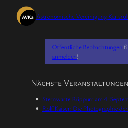
Zum
Inhalt
Astronomische Vereinigung Karlsruh
springen
Öffentliche Beobachtungen
fi
anmelden
!
Nächste Veranstaltunge
Sternwarte Rüppurr am 4. Septe
Rolf Kaiser: Die Photographie 