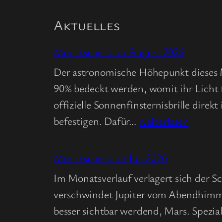
Aktuelles
Monatsüberblick August 2026
Der astronomische Höhepunkt dieses Mo
90% bedeckt werden, womit ihr Licht 
offizielle Sonnenfinsternisbrille dire
Monatsüberblick
befestigen. Dafür…
weiterlesen
August
2026
Monatsüberblick Juli 2026
Im Monatsverlauf verlagert sich der
verschwindet Jupiter vom Abendhimm
besser sichtbar werdend, Mars. Spezi