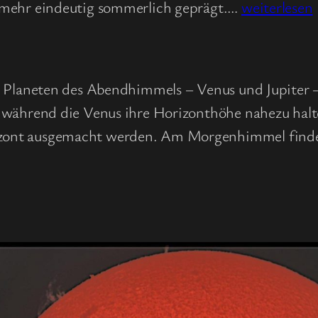
Monatsüberb
nmehr eindeutig sommerlich geprägt.…
weiterlesen
Juli
2026
n Planeten des Abendhimmels – Venus und Jupiter – 
, während die Venus ihre Horizonthöhe nahezu hal
zont ausgemacht werden. Am Morgenhimmel finde