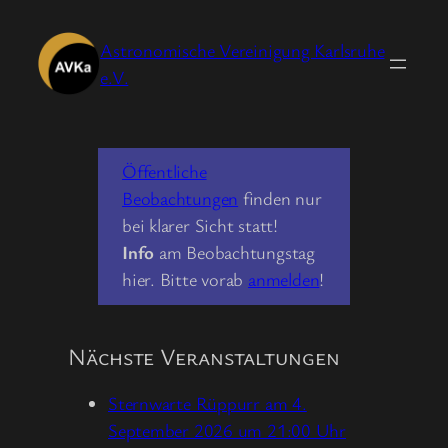
Zum
Inhalt
Astronomische Vereinigung Karlsruhe
springen
e.V.
Öffentliche
Beobachtungen
finden nur
bei klarer Sicht statt!
Info
am Beobachtungstag
hier. Bitte vorab
anmelden
!
Nächste Veranstaltungen
Sternwarte Rüppurr am 4.
September 2026 um 21:00 Uhr