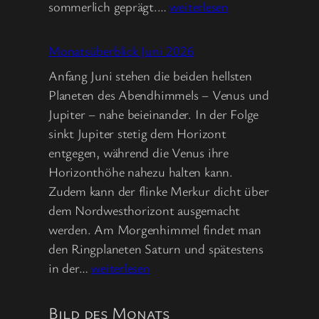
Monatsüberblick
sommerlich geprägt.…
weiterlesen
Juli
2026
Monatsüberblick Juni 2026
Anfang Juni stehen die beiden hellsten
Planeten des Abendhimmels – Venus und
Jupiter – nahe beieinander. In der Folge
sinkt Jupiter stetig dem Horizont
entgegen, während die Venus ihre
Horizonthöhe nahezu halten kann.
Zudem kann der flinke Merkur dicht über
dem Nordwesthorizont ausgemacht
werden. Am Morgenhimmel findet man
den Ringplaneten Saturn und spätestens
Monatsüberblick
in der…
weiterlesen
Juni
2026
Bild des Monats